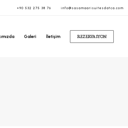
+90 532 275 38 76
info@sasamaarisuitesdatca.com
kımızda
Galeri
İletişim
REZERVASYON