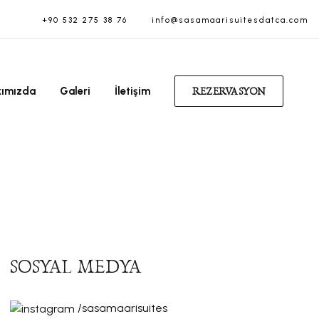
+90 532 275 38 76
info@sasamaarisuitesdatca.com
kımızda
Galeri
İletişim
REZERVASYON
SOSYAL MEDYA
/sasamaarisuites